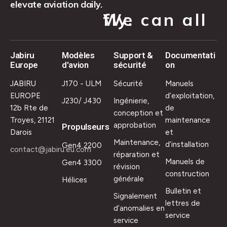
elevate aviation daily.
We can all fly.
Jabiru
Modèles
Support &
Documentati
Europe
d'avion
sécurité
on
JABIRU
J170 - ULM
Sécurité
Manuels
EUROPE
d’exploitation,
J230/ J430
Ingénierie,
12b Rte de
de
conception et
Troyes, 21121
maintenance
approbation
Propulseurs
Darois
et
Maintenance,
d’installation
Gen4 2200
contact@jabiru.eu.com
réparation et
Manuels de
Gen4 3300
révision
construction
générale
Hélices
Bulletin et
Signalement
lettres de
d’anomalies en
service
service