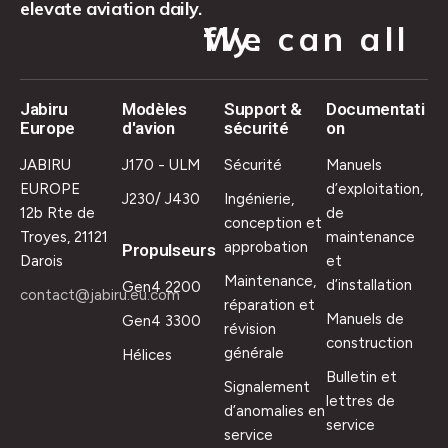
elevate aviation daily.
We can all fly.
Jabiru
Modèles
Support &
Documentati
Europe
d'avion
sécurité
on
JABIRU
J170 - ULM
Sécurité
Manuels
EUROPE
d’exploitation,
J230/ J430
Ingénierie,
12b Rte de
de
conception et
Troyes, 21121
maintenance
approbation
Propulseurs
Darois
et
Maintenance,
d’installation
Gen4 2200
contact@jabiru.eu.com
réparation et
Manuels de
Gen4 3300
révision
construction
générale
Hélices
Bulletin et
Signalement
lettres de
d’anomalies en
service
service