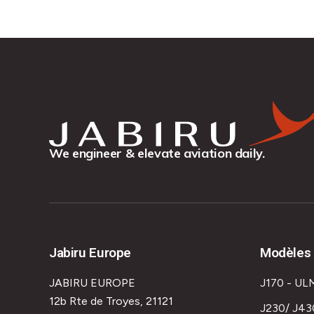
We engineer & elevate aviation daily.
Jabiru Europe
Modèles 
JABIRU EUROPE
J170 - UL
12b Rte de Troyes, 21121
J230/ J43