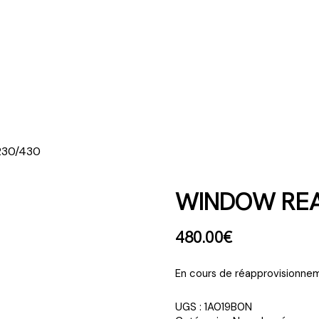
230/430
WINDOW REA
480
.
00
€
En cours de réapprovisionnem
UGS :
1A019B0N