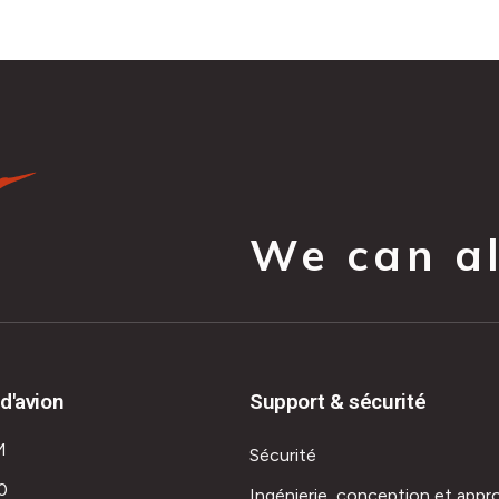
We can all
d'avion
Support & sécurité
M
Sécurité
0
Ingénierie, conception et appr