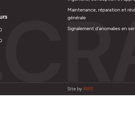
.CR
Maintenance, réparation et rév
urs
générale
Signalement d’anomalies en ser
0
0
Site by
AWS
Français