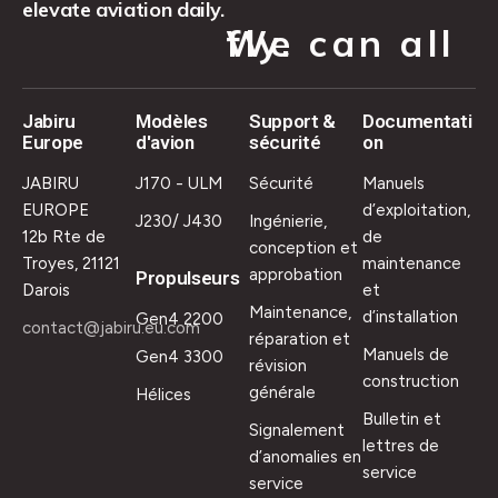
elevate aviation daily.
We can all fly.
Jabiru
Modèles
Support &
Documentati
Europe
d'avion
sécurité
on
JABIRU
J170 - ULM
Sécurité
Manuels
EUROPE
d’exploitation,
J230/ J430
Ingénierie,
12b Rte de
de
conception et
Troyes, 21121
maintenance
approbation
Propulseurs
Darois
et
Maintenance,
d’installation
Gen4 2200
contact@jabiru.eu.com
réparation et
Manuels de
Gen4 3300
révision
construction
générale
Hélices
Bulletin et
Signalement
lettres de
d’anomalies en
service
service