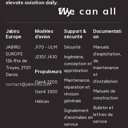
elevate aviation daily.
We can all fly.
Jabiru
Modèles
Support &
Documentati
Europe
d'avion
sécurité
on
JABIRU
J170 - ULM
Sécurité
Manuels
EUROPE
d’exploitation,
J230/ J430
Ingénierie,
12b Rte de
de
conception et
Troyes, 21121
maintenance
approbation
Propulseurs
Darois
et
Maintenance,
d’installation
Gen4 2200
contact@jabiru.eu.com
réparation et
Manuels de
Gen4 3300
révision
construction
générale
Hélices
Bulletin et
Signalement
lettres de
d’anomalies en
service
service