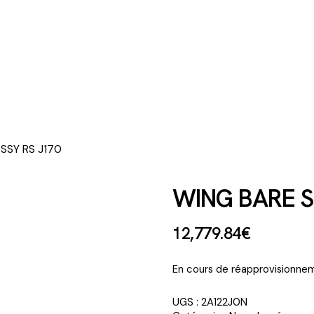
ASSY RS J170
WING BARE SE
12,779
.
84
€
En cours de réapprovisionnem
UGS :
2A122J0N