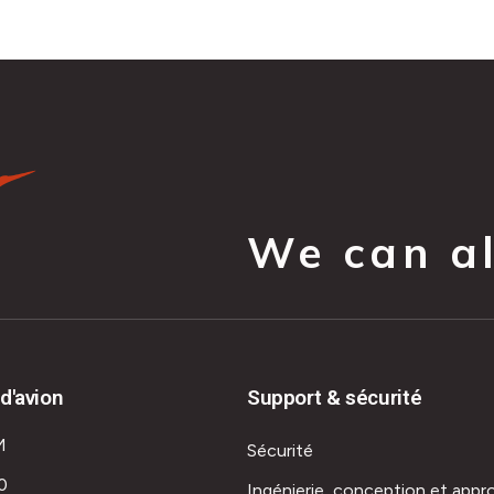
We can all
d'avion
Support & sécurité
M
Sécurité
0
Ingénierie, conception et appr