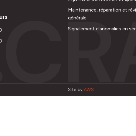
.CR
Maintenance, réparation et rév
urs
générale
Signalement d’anomalies en ser
0
0
Site by
AWS
Français