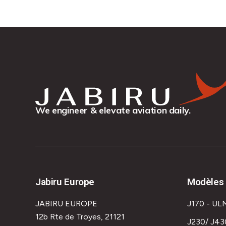
We engineer & elevate aviation daily.
Jabiru Europe
Modèles 
JABIRU EUROPE
J170 - UL
12b Rte de Troyes, 21121
J230/ J43