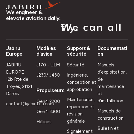
We engineer &
elevate aviation daily.
We can all fly.
Jabiru
Modèles
Support &
Documentati
Europe
d'avion
sécurité
on
JABIRU
J170 - ULM
Sécurité
Manuels
EUROPE
d’exploitation,
J230/ J430
Ingénierie,
12b Rte de
de
conception et
Troyes, 21121
maintenance
approbation
Propulseurs
Darois
et
Maintenance,
d’installation
Gen4 2200
contact@jabiru.eu.com
réparation et
Manuels de
Gen4 3300
révision
construction
générale
Hélices
Bulletin et
Signalement