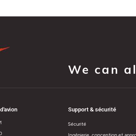
We can all
d'avion
Support & sécurité
M
Sécurité
0
Ingénierie, conception et appr