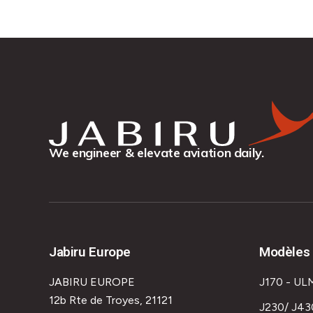
We engineer & elevate aviation daily.
Jabiru Europe
Modèles 
JABIRU EUROPE
J170 - UL
12b Rte de Troyes, 21121
J230/ J43