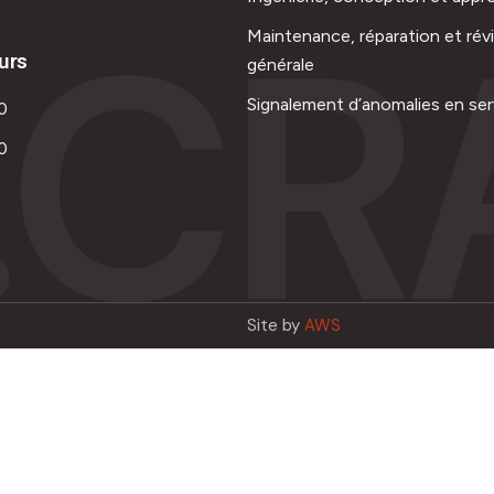
.CR
Maintenance, réparation et rév
urs
générale
Signalement d’anomalies en ser
0
0
Site by
AWS
Français