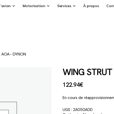
’avion
Motorisation
Services
À propos
Con
G AOA- DYNON
WING STRUT 
122
.
94
€
En cours de réapprovisionnem
UGS :
2A050A0D