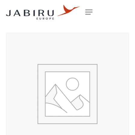
Accueil
Non classé
WING TIP FOAM RIB SER X