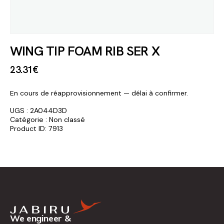
WING TIP FOAM RIB SER X
23
.
31
€
En cours de réapprovisionnement — délai à confirmer.
UGS :
2A044D3D
Catégorie :
Non classé
Product ID:
7913
We engineer &