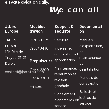
elevate aviation daily.
We can all fly.
Jabiru
Modèles
Support &
Documentati
Europe
d'avion
sécurité
on
JABIRU
J170 - ULM
Sécurité
Manuels
EUROPE
d’exploitation,
J230/ J430
Ingénierie,
12b Rte de
de
conception et
Troyes, 21121
maintenance
approbation
Propulseurs
Darois
et
Maintenance,
d’installation
Gen4 2200
contact@jabiru.eu.com
réparation et
Manuels de
Gen4 3300
révision
construction
générale
Hélices
Bulletin et
Signalement
lettres de
d’anomalies en
service
service