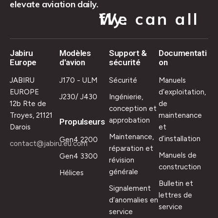
elevate aviation daily.
We can all fly.
Jabiru
Modèles
Support &
Documentati
Europe
d'avion
sécurité
on
JABIRU
J170 - ULM
Sécurité
Manuels
EUROPE
d’exploitation,
J230/ J430
Ingénierie,
12b Rte de
de
conception et
Troyes, 21121
maintenance
approbation
Propulseurs
Darois
et
Maintenance,
d’installation
Gen4 2200
contact@jabiru.eu.com
réparation et
Manuels de
Gen4 3300
révision
construction
générale
Hélices
Bulletin et
Signalement
lettres de
d’anomalies en
service
service