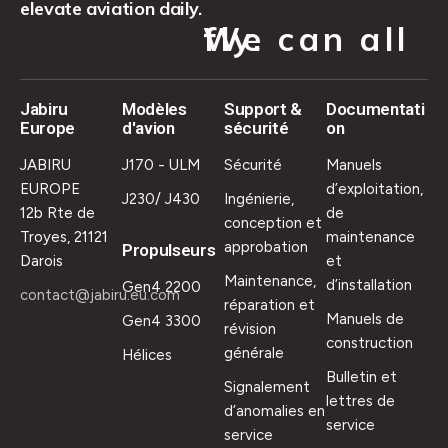
elevate aviation daily.
We can all fly.
Jabiru
Modèles
Support &
Documentati
Europe
d'avion
sécurité
on
JABIRU
J170 - ULM
Sécurité
Manuels
EUROPE
d’exploitation,
J230/ J430
Ingénierie,
12b Rte de
de
conception et
Troyes, 21121
maintenance
approbation
Propulseurs
Darois
et
Maintenance,
d’installation
Gen4 2200
contact@jabiru.eu.com
réparation et
Manuels de
Gen4 3300
révision
construction
générale
Hélices
Bulletin et
Signalement
lettres de
d’anomalies en
service
service