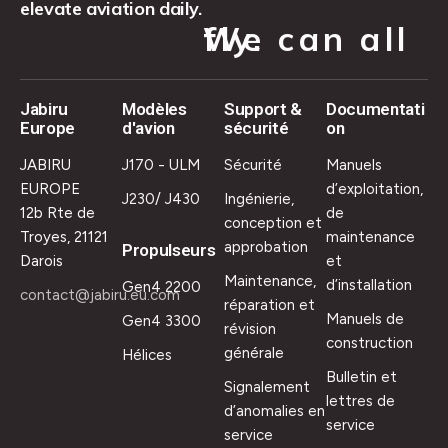
elevate aviation daily.
We can all fly.
Jabiru
Modèles
Support &
Documentati
Europe
d'avion
sécurité
on
JABIRU
J170 - ULM
Sécurité
Manuels
EUROPE
d’exploitation,
J230/ J430
Ingénierie,
12b Rte de
de
conception et
Troyes, 21121
maintenance
approbation
Propulseurs
Darois
et
Maintenance,
d’installation
Gen4 2200
contact@jabiru.eu.com
réparation et
Manuels de
Gen4 3300
révision
construction
générale
Hélices
Bulletin et
Signalement
lettres de
d’anomalies en
service
service