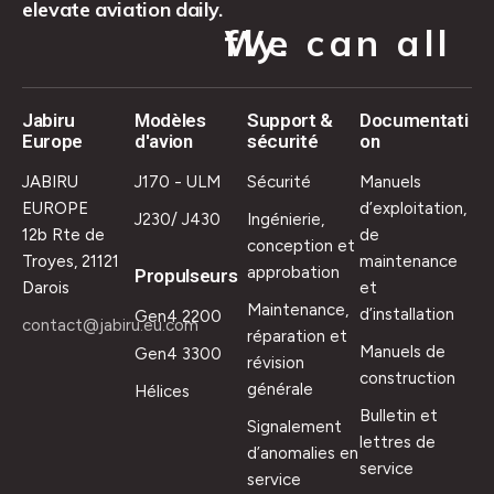
elevate aviation daily.
We can all fly.
Jabiru
Modèles
Support &
Documentati
Europe
d'avion
sécurité
on
JABIRU
J170 - ULM
Sécurité
Manuels
EUROPE
d’exploitation,
J230/ J430
Ingénierie,
12b Rte de
de
conception et
Troyes, 21121
maintenance
approbation
Propulseurs
Darois
et
Maintenance,
d’installation
Gen4 2200
contact@jabiru.eu.com
réparation et
Manuels de
Gen4 3300
révision
construction
générale
Hélices
Bulletin et
Signalement
lettres de
d’anomalies en
service
service