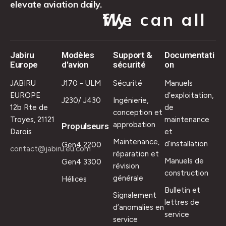
elevate aviation daily.
We can all fly.
Jabiru
Modèles
Support &
Documentati
Europe
d'avion
sécurité
on
JABIRU
J170 - ULM
Sécurité
Manuels
EUROPE
d’exploitation,
J230/ J430
Ingénierie,
12b Rte de
de
conception et
Troyes, 21121
maintenance
approbation
Propulseurs
Darois
et
Maintenance,
d’installation
Gen4 2200
contact@jabiru.eu.com
réparation et
Manuels de
Gen4 3300
révision
construction
générale
Hélices
Bulletin et
Signalement
lettres de
d’anomalies en
service
service