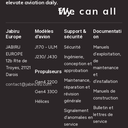
elevate aviation daily.
We can all fly.
Jabiru
Modèles
Support &
Documentati
Europe
d'avion
sécurité
on
JABIRU
J170 - ULM
Sécurité
Manuels
EUROPE
d’exploitation,
J230/ J430
Ingénierie,
12b Rte de
de
conception et
Troyes, 21121
maintenance
approbation
Propulseurs
Darois
et
Maintenance,
d’installation
Gen4 2200
contact@jabiru.eu.com
réparation et
Manuels de
Gen4 3300
révision
construction
générale
Hélices
Bulletin et
Signalement
lettres de
d’anomalies en
service
service