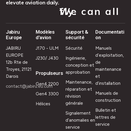
elevate aviation daily.
We can all fly.
Jabiru
Modèles
Support &
Documentati
Europe
d'avion
sécurité
on
JABIRU
J170 - ULM
Sécurité
Manuels
EUROPE
d’exploitation,
J230/ J430
Ingénierie,
12b Rte de
de
conception et
Troyes, 21121
maintenance
approbation
Propulseurs
Darois
et
Maintenance,
d’installation
Gen4 2200
contact@jabiru.eu.com
réparation et
Manuels de
Gen4 3300
révision
construction
générale
Hélices
Bulletin et
Signalement
lettres de
d’anomalies en
service
service