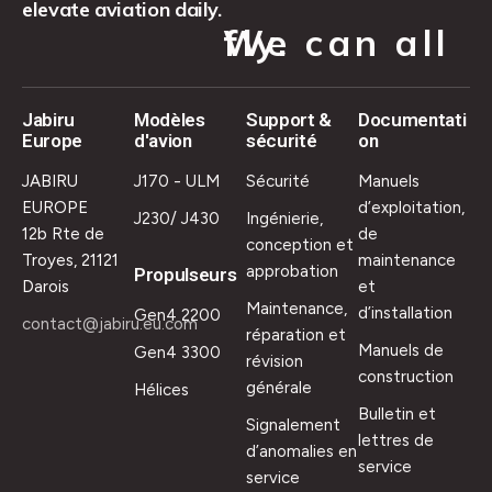
elevate aviation daily.
We can all fly.
Jabiru
Modèles
Support &
Documentati
Europe
d'avion
sécurité
on
JABIRU
J170 - ULM
Sécurité
Manuels
EUROPE
d’exploitation,
J230/ J430
Ingénierie,
12b Rte de
de
conception et
Troyes, 21121
maintenance
approbation
Propulseurs
Darois
et
Maintenance,
d’installation
Gen4 2200
contact@jabiru.eu.com
réparation et
Manuels de
Gen4 3300
révision
construction
générale
Hélices
Bulletin et
Signalement
lettres de
d’anomalies en
service
service