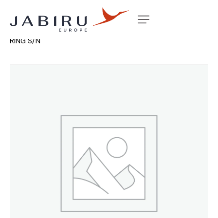
Accueil
Non classé
CAMSHAFT 2.2L 260 DEG DBL
RING S/N