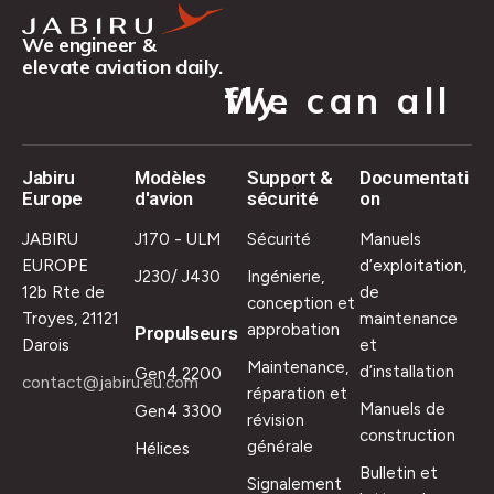
We engineer &
elevate aviation daily.
We can all fly.
Jabiru
Modèles
Support &
Documentati
Europe
d'avion
sécurité
on
JABIRU
J170 - ULM
Sécurité
Manuels
EUROPE
d’exploitation,
J230/ J430
Ingénierie,
12b Rte de
de
conception et
Troyes, 21121
maintenance
approbation
Propulseurs
Darois
et
Maintenance,
d’installation
Gen4 2200
contact@jabiru.eu.com
réparation et
Manuels de
Gen4 3300
révision
construction
générale
Hélices
Bulletin et
Signalement