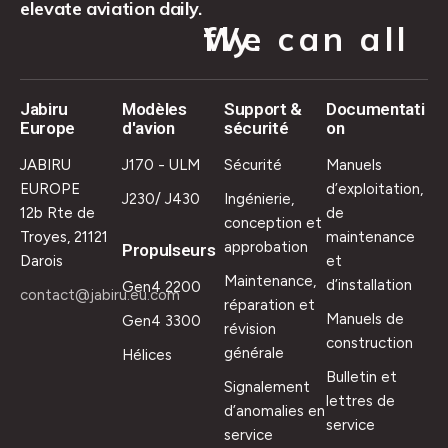
elevate aviation daily.
We can all fly.
Jabiru
Modèles
Support &
Documentati
Europe
d'avion
sécurité
on
JABIRU
J170 - ULM
Sécurité
Manuels
EUROPE
d’exploitation,
J230/ J430
Ingénierie,
12b Rte de
de
conception et
Troyes, 21121
maintenance
approbation
Propulseurs
Darois
et
Maintenance,
d’installation
Gen4 2200
contact@jabiru.eu.com
réparation et
Manuels de
Gen4 3300
révision
construction
générale
Hélices
Bulletin et
Signalement
lettres de
d’anomalies en
service
service