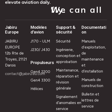
elevate aviation daily.
We can all fly.
Jabiru
Modèles
Support &
Documentati
Europe
d'avion
sécurité
on
JABIRU
J170 - ULM
Sécurité
Manuels
EUROPE
d’exploitation,
J230/ J430
Ingénierie,
12b Rte de
de
conception et
Troyes, 21121
maintenance
approbation
Propulseurs
Darois
et
Maintenance,
d’installation
Gen4 2200
contact@jabiru.eu.com
réparation et
Manuels de
Gen4 3300
révision
construction
générale
Hélices
Bulletin et
Signalement
lettres de
d’anomalies en
service
service