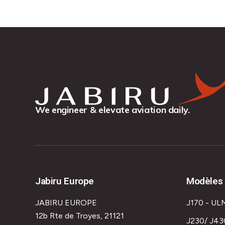
We engineer & elevate aviation daily.
Jabiru Europe
Modèles 
JABIRU EUROPE
J170 - UL
12b Rte de Troyes, 21121
J230/ J43