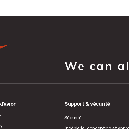
We can all
d'avion
Support & sécurité
M
Sécurité
0
Ingénierie, conception et appr