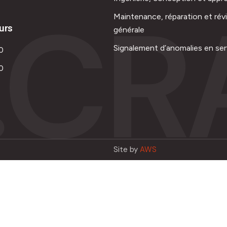
.CR
Maintenance, réparation et rév
urs
générale
Signalement d’anomalies en ser
0
0
Site by
AWS
Français