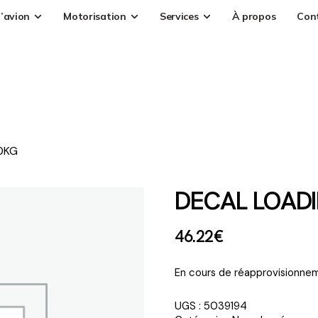
’avion
Motorisation
Services
À propos
Con
0KG
DECAL LOAD
46
.
22
€
En cours de réapprovisionnem
UGS :
5039194