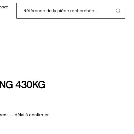
tact
ING 430KG
ent — délai à confirmer.