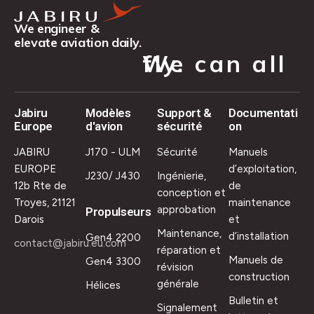
We engineer &
elevate aviation daily.
We can all fly.
Jabiru
Modèles
Support &
Documentati
Europe
d'avion
sécurité
on
JABIRU
J170 - ULM
Sécurité
Manuels
EUROPE
d’exploitation,
J230/ J430
Ingénierie,
12b Rte de
de
conception et
Troyes, 21121
maintenance
approbation
Propulseurs
Darois
et
Maintenance,
d’installation
Gen4 2200
contact@jabiru.eu.com
réparation et
Manuels de
Gen4 3300
révision
construction
générale
Hélices
Bulletin et
Signalement