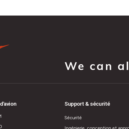
We can all
d'avion
Support & sécurité
M
Sécurité
0
Ingénierie, conception et appr