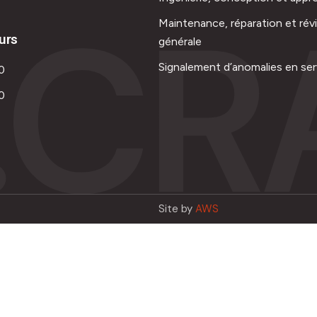
.CR
Maintenance, réparation et rév
urs
générale
Signalement d’anomalies en ser
0
0
Site by
AWS
Français