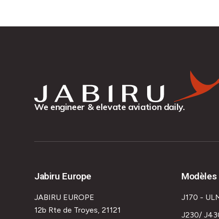
We engineer & elevate aviation daily.
Jabiru Europe
Modèles 
JABIRU EUROPE
J170 - UL
12b Rte de Troyes, 21121
J230/ J43