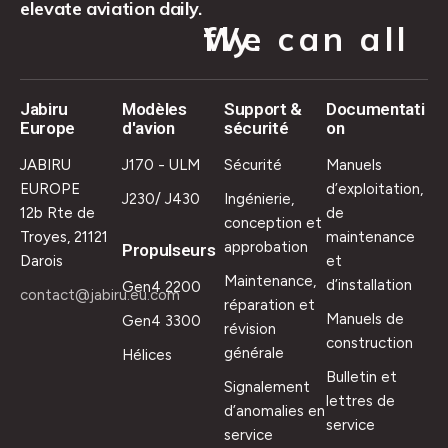
elevate aviation daily.
We can all fly.
Jabiru
Modèles
Support &
Documentati
Europe
d'avion
sécurité
on
JABIRU
J170 - ULM
Sécurité
Manuels
EUROPE
d’exploitation,
J230/ J430
Ingénierie,
12b Rte de
de
conception et
Troyes, 21121
maintenance
approbation
Propulseurs
Darois
et
Maintenance,
d’installation
Gen4 2200
contact@jabiru.eu.com
réparation et
Manuels de
Gen4 3300
révision
construction
générale
Hélices
Bulletin et
Signalement
lettres de
d’anomalies en
service
service