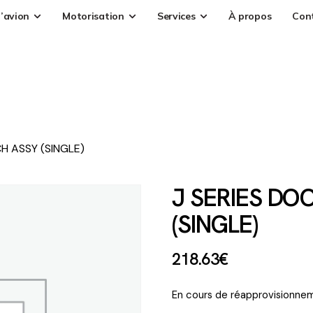
’avion
Motorisation
Services
À propos
Con
H ASSY (SINGLE)
J SERIES DO
(SINGLE)
218
.
63
€
En cours de réapprovisionnem