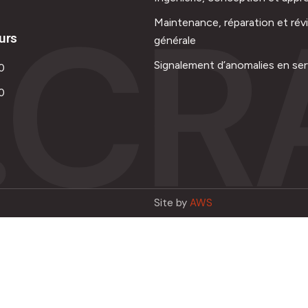
.CR
Maintenance, réparation et rév
urs
générale
Signalement d’anomalies en ser
0
0
Site by
AWS
Français