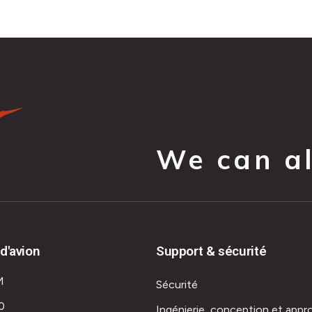
We can all
d'avion
Support & sécurité
M
Sécurité
0
Ingénierie, conception et appr