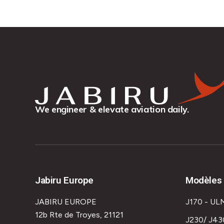
We engineer & elevate aviation daily.
Jabiru Europe
Modèles 
JABIRU EUROPE
J170 - UL
12b Rte de Troyes, 21121
J230/ J43