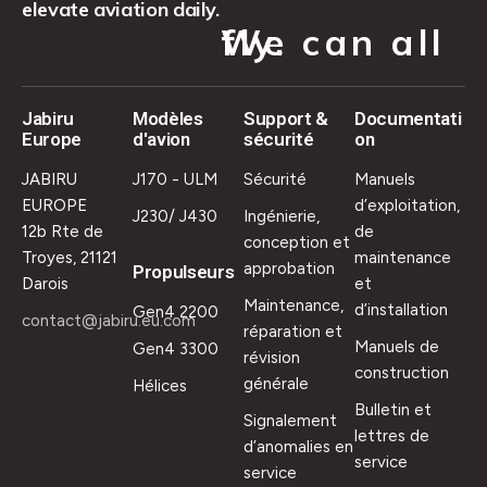
elevate aviation daily.
We can all fly.
Jabiru
Modèles
Support &
Documentati
Europe
d'avion
sécurité
on
JABIRU
J170 - ULM
Sécurité
Manuels
EUROPE
d’exploitation,
J230/ J430
Ingénierie,
12b Rte de
de
conception et
Troyes, 21121
maintenance
approbation
Propulseurs
Darois
et
Maintenance,
d’installation
Gen4 2200
contact@jabiru.eu.com
réparation et
Manuels de
Gen4 3300
révision
construction
générale
Hélices
Bulletin et
Signalement
lettres de
d’anomalies en
service
service