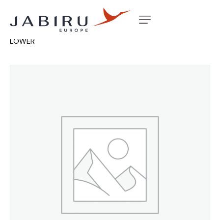
Accueil
Non classé
J160 / UL WING ROOT FAIRING
LOWER