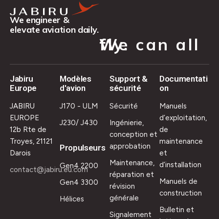
We engineer &
elevate aviation daily.
We can all fly.
Jabiru
Modèles
Support &
Documentati
Europe
d'avion
sécurité
on
JABIRU
J170 - ULM
Sécurité
Manuels
EUROPE
d’exploitation,
J230/ J430
Ingénierie,
12b Rte de
de
conception et
Troyes, 21121
maintenance
approbation
Propulseurs
Darois
et
Maintenance,
d’installation
Gen4 2200
contact@jabiru.eu.com
réparation et
Manuels de
Gen4 3300
révision
construction
générale
Hélices
Bulletin et
Signalement