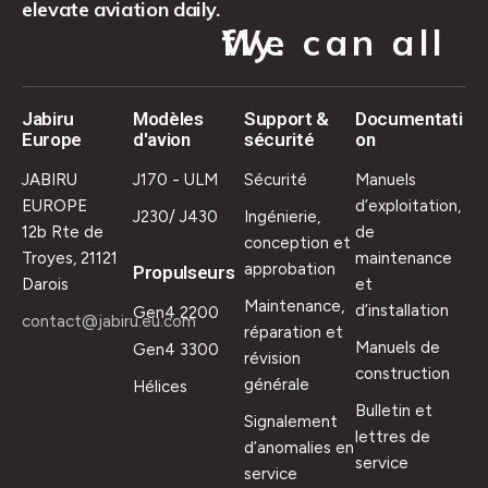
elevate aviation daily.
We can all fly.
Jabiru
Modèles
Support &
Documentati
Europe
d'avion
sécurité
on
JABIRU
J170 - ULM
Sécurité
Manuels
EUROPE
d’exploitation,
J230/ J430
Ingénierie,
12b Rte de
de
conception et
Troyes, 21121
maintenance
approbation
Propulseurs
Darois
et
Maintenance,
d’installation
Gen4 2200
contact@jabiru.eu.com
réparation et
Manuels de
Gen4 3300
révision
construction
générale
Hélices
Bulletin et
Signalement
lettres de
d’anomalies en
service
service