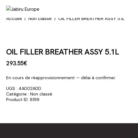
Accueil
Non classé
OIL FILLER BREATHER ASSY 5.1L
OIL FILLER BREATHER ASSY 5.1L
293
.
55
€
En cours de réapprovisionnement — délai à confirmer.
UGS :
4A002A0D
Catégorie :
Non classé
Product ID:
8199