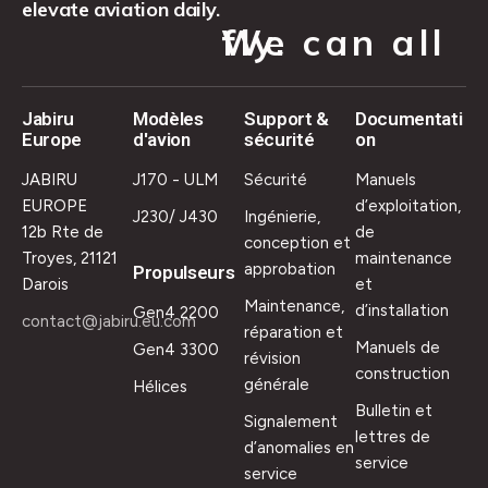
elevate aviation daily.
We can all fly.
Jabiru
Modèles
Support &
Documentati
Europe
d'avion
sécurité
on
JABIRU
J170 - ULM
Sécurité
Manuels
EUROPE
d’exploitation,
J230/ J430
Ingénierie,
12b Rte de
de
conception et
Troyes, 21121
maintenance
approbation
Propulseurs
Darois
et
Maintenance,
d’installation
Gen4 2200
contact@jabiru.eu.com
réparation et
Manuels de
Gen4 3300
révision
construction
générale
Hélices
Bulletin et
Signalement
lettres de
d’anomalies en
service
service