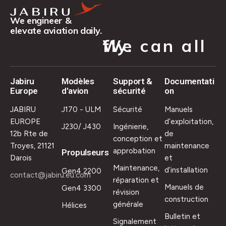
We engineer &
elevate aviation daily.
We can all fly.
Jabiru
Modèles
Support &
Documentati
Europe
d'avion
sécurité
on
JABIRU
J170 - ULM
Sécurité
Manuels
EUROPE
d’exploitation,
J230/ J430
Ingénierie,
12b Rte de
de
conception et
Troyes, 21121
maintenance
approbation
Propulseurs
Darois
et
Maintenance,
d’installation
Gen4 2200
contact@jabiru.eu.com
réparation et
Manuels de
Gen4 3300
révision
construction
générale
Hélices
Bulletin et
Signalement