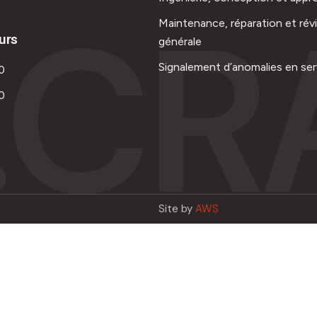
.CR
Maintenance, réparation et rév
urs
générale
Signalement d’anomalies en ser
0
0
Site by
AWS
Français