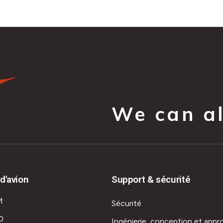
We can all
d'avion
Support & sécurité
M
Sécurité
0
Ingénierie, conception et appr