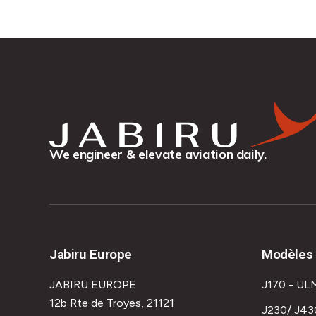
We engineer & elevate aviation daily.
Jabiru Europe
Modèles 
JABIRU EUROPE
J170 - UL
12b Rte de Troyes, 21121
J230/ J43