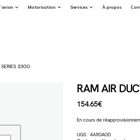
’avion
Motorisation
Services
À propos
Con
 SERIES 3300
RAM AIR DUC
154
.
65
€
En cours de réapprovisionnem
UGS :
4A110A0D