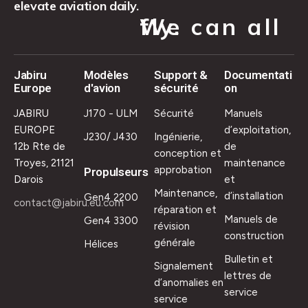
elevate aviation daily.
We can all fly.
Jabiru
Modèles
Support &
Documentati
Europe
d'avion
sécurité
on
JABIRU
J170 - ULM
Sécurité
Manuels
EUROPE
d’exploitation,
J230/ J430
Ingénierie,
12b Rte de
de
conception et
Troyes, 21121
maintenance
approbation
Propulseurs
Darois
et
Maintenance,
d’installation
Gen4 2200
contact@jabiru.eu.com
réparation et
Manuels de
Gen4 3300
révision
construction
générale
Hélices
Bulletin et
Signalement
lettres de
d’anomalies en
service
service