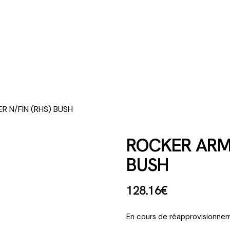
R N/FIN (RHS) BUSH
ROCKER ARM S
BUSH
128
.
16
€
En cours de réapprovisionnem