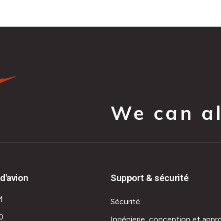
We can all
d'avion
Support & sécurité
M
Sécurité
0
Ingénierie, conception et appr