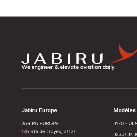
We engineer & elevate aviation daily.
Jabiru Europe
Modèles 
JABIRU EUROPE
J170 - UL
12b Rte de Troyes, 21121
J230/ J43