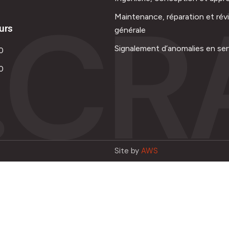
.CR
Maintenance, réparation et rév
urs
générale
Signalement d’anomalies en ser
0
0
Site by
AWS
Français