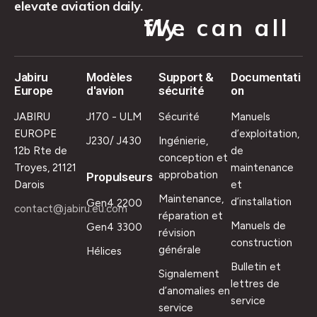
elevate aviation daily.
We can all fly.
Jabiru
Modèles
Support &
Documentati
Europe
d'avion
sécurité
on
JABIRU
J170 - ULM
Sécurité
Manuels
EUROPE
d’exploitation,
J230/ J430
Ingénierie,
12b Rte de
de
conception et
Troyes, 21121
maintenance
approbation
Propulseurs
Darois
et
Maintenance,
d’installation
Gen4 2200
contact@jabiru.eu.com
réparation et
Manuels de
Gen4 3300
révision
construction
générale
Hélices
Bulletin et
Signalement
lettres de
d’anomalies en
service
service