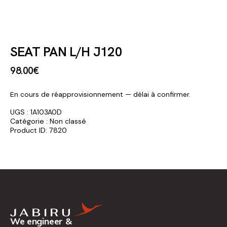
SEAT PAN L/H J120
98
.
00
€
En cours de réapprovisionnement — délai à confirmer.
UGS :
1A103A0D
Catégorie :
Non classé
Product ID:
7820
We engineer &