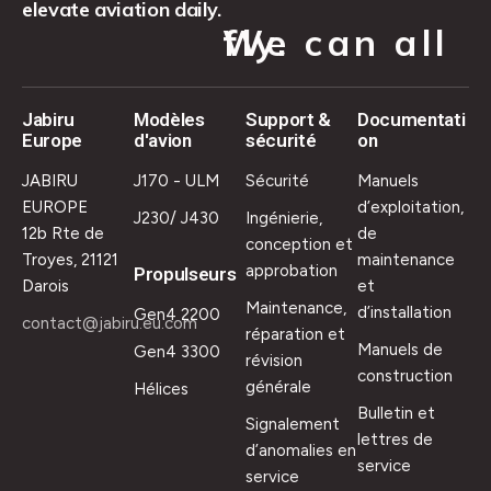
elevate aviation daily.
We can all fly.
Jabiru
Modèles
Support &
Documentati
Europe
d'avion
sécurité
on
JABIRU
J170 - ULM
Sécurité
Manuels
EUROPE
d’exploitation,
J230/ J430
Ingénierie,
12b Rte de
de
conception et
Troyes, 21121
maintenance
approbation
Propulseurs
Darois
et
Maintenance,
d’installation
Gen4 2200
contact@jabiru.eu.com
réparation et
Manuels de
Gen4 3300
révision
construction
générale
Hélices
Bulletin et
Signalement
lettres de
d’anomalies en
service
service