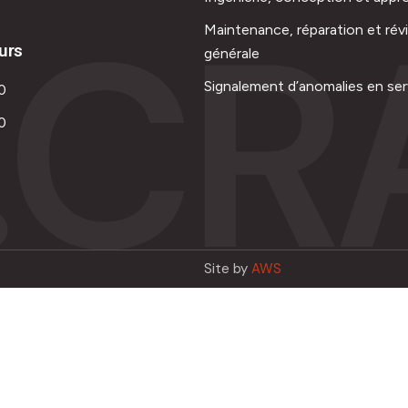
.CR
Maintenance, réparation et rév
urs
générale
Signalement d’anomalies en ser
0
0
Site by
AWS
Français