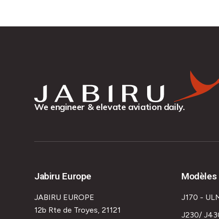
We engineer & elevate aviation daily.
Jabiru Europe
Modèles 
JABIRU EUROPE
J170 - UL
12b Rte de Troyes, 21121
J230/ J43