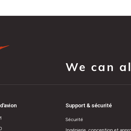
We can all
d'avion
Support & sécurité
M
Sécurité
0
Ingénierie, conception et appr