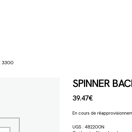
E 3300
SPINNER BAC
39
.
47
€
En cours de réapprovisionnem
UGS :
482200N