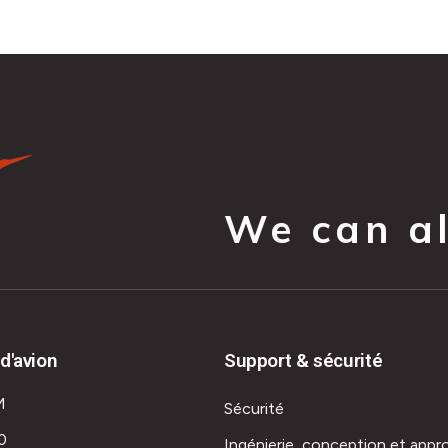
We can all
d'avion
Support & sécurité
M
Sécurité
0
Ingénierie, conception et appr