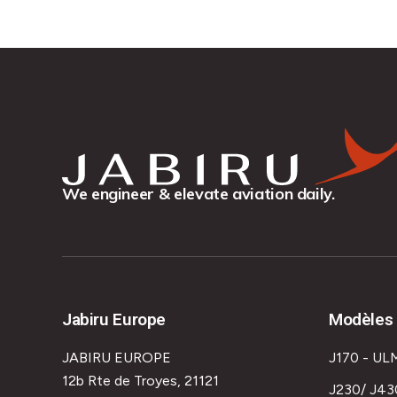
We engineer & elevate aviation daily.
Jabiru Europe
Modèles 
JABIRU EUROPE
J170 - UL
12b Rte de Troyes, 21121
J230/ J43