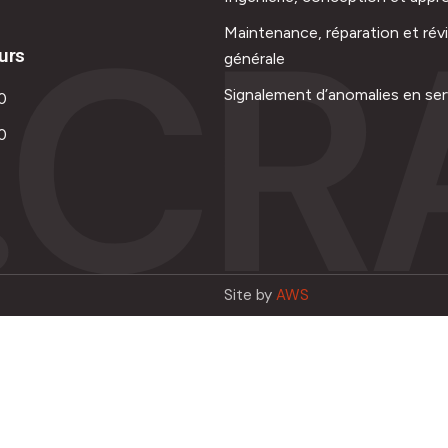
.CR
Maintenance, réparation et rév
urs
générale
Signalement d’anomalies en ser
0
0
Site by
AWS
Français