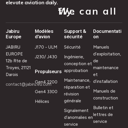
elevate aviation daily.
We can all fly.
Jabiru
Modèles
Support &
Documentati
Europe
d'avion
sécurité
on
JABIRU
J170 - ULM
Sécurité
Manuels
EUROPE
d’exploitation,
J230/ J430
Ingénierie,
12b Rte de
de
conception et
Troyes, 21121
maintenance
approbation
Propulseurs
Darois
et
Maintenance,
d’installation
Gen4 2200
contact@jabiru.eu.com
réparation et
Manuels de
Gen4 3300
révision
construction
générale
Hélices
Bulletin et
Signalement
lettres de
d’anomalies en
service
service