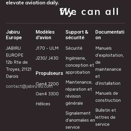
elevate aviation daily.
We can all fly.
Jabiru
Modèles
Support &
Documentati
Europe
d'avion
sécurité
on
JABIRU
J170 - ULM
Sécurité
Manuels
EUROPE
d’exploitation,
J230/ J430
Ingénierie,
12b Rte de
de
conception et
Troyes, 21121
maintenance
approbation
Propulseurs
Darois
et
Maintenance,
d’installation
Gen4 2200
contact@jabiru.eu.com
réparation et
Manuels de
Gen4 3300
révision
construction
générale
Hélices
Bulletin et
Signalement
lettres de
d’anomalies en
service
service