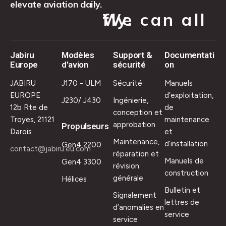
elevate aviation daily.
We can all fly.
Jabiru
Modèles
Support &
Documentati
Europe
d'avion
sécurité
on
JABIRU
J170 - ULM
Sécurité
Manuels
EUROPE
d’exploitation,
J230/ J430
Ingénierie,
12b Rte de
de
conception et
Troyes, 21121
maintenance
approbation
Propulseurs
Darois
et
Maintenance,
d’installation
Gen4 2200
contact@jabiru.eu.com
réparation et
Manuels de
Gen4 3300
révision
construction
générale
Hélices
Bulletin et
Signalement
lettres de
d’anomalies en
service
service