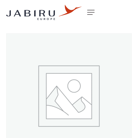
Accueil
Non classé
WINDOW REAR LS J230/430