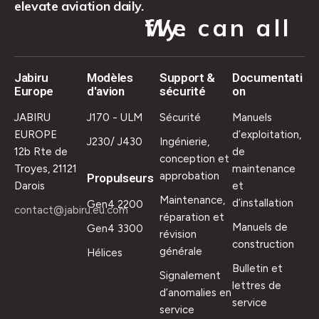
elevate aviation daily.
We can all fly.
Jabiru
Modèles
Support &
Documentati
Europe
d'avion
sécurité
on
JABIRU
J170 - ULM
Sécurité
Manuels
EUROPE
d’exploitation,
J230/ J430
Ingénierie,
12b Rte de
de
conception et
Troyes, 21121
maintenance
approbation
Propulseurs
Darois
et
Maintenance,
d’installation
Gen4 2200
contact@jabiru.eu.com
réparation et
Manuels de
Gen4 3300
révision
construction
générale
Hélices
Bulletin et
Signalement
lettres de
d’anomalies en
service
service