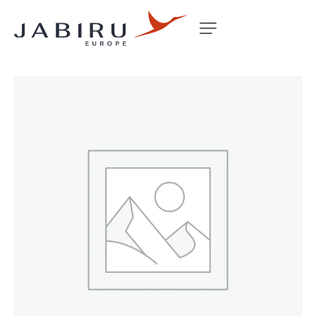
Accueil
Non classé
WINDSCREEN TINTED J SERIES