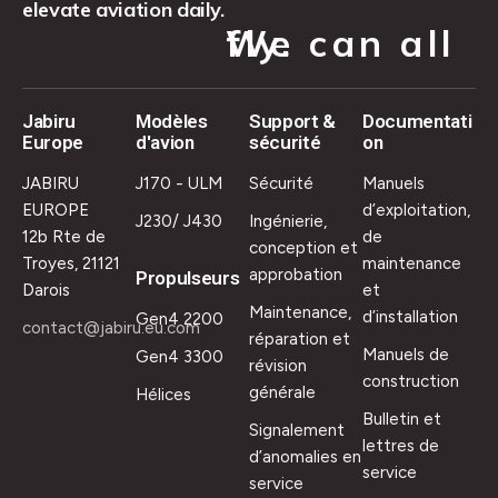
elevate aviation daily.
We can all fly.
Jabiru
Modèles
Support &
Documentati
Europe
d'avion
sécurité
on
JABIRU
J170 - ULM
Sécurité
Manuels
EUROPE
d’exploitation,
J230/ J430
Ingénierie,
12b Rte de
de
conception et
Troyes, 21121
maintenance
approbation
Propulseurs
Darois
et
Maintenance,
d’installation
Gen4 2200
contact@jabiru.eu.com
réparation et
Manuels de
Gen4 3300
révision
construction
générale
Hélices
Bulletin et
Signalement
lettres de
d’anomalies en
service
service