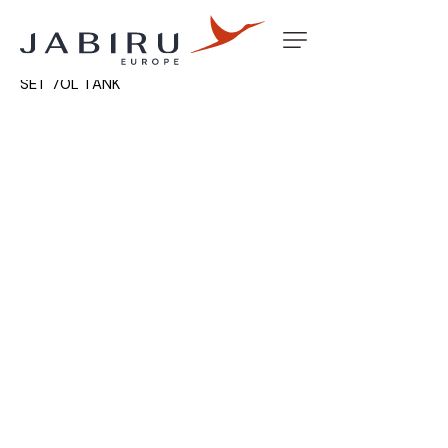
Accueil
Non classé
WING SPAR BACK RIB LONGERON
SET 70L TANK