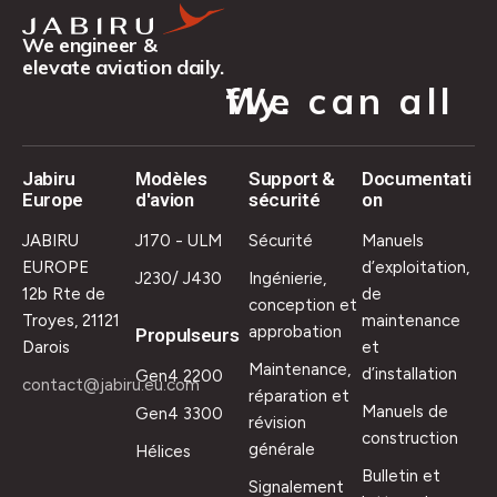
We engineer &
elevate aviation daily.
We can all fly.
Jabiru
Modèles
Support &
Documentati
Europe
d'avion
sécurité
on
JABIRU
J170 - ULM
Sécurité
Manuels
EUROPE
d’exploitation,
J230/ J430
Ingénierie,
12b Rte de
de
conception et
Troyes, 21121
maintenance
approbation
Propulseurs
Darois
et
Maintenance,
d’installation
Gen4 2200
contact@jabiru.eu.com
réparation et
Manuels de
Gen4 3300
révision
construction
générale
Hélices
Bulletin et
Signalement