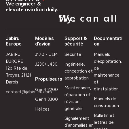
We engineer &
elevate aviation daily.
We can all fly.
Jabiru
Modèles
Support &
Documentati
Europe
d'avion
sécurité
on
JABIRU
J170 - ULM
Sécurité
Manuels
EUROPE
d’exploitation,
J230/ J430
Ingénierie,
12b Rte de
de
conception et
Troyes, 21121
maintenance
approbation
Propulseurs
Darois
et
Maintenance,
d’installation
Gen4 2200
contact@jabiru.eu.com
réparation et
Manuels de
Gen4 3300
révision
construction
générale
Hélices
Bulletin et
Signalement
lettres de
d’anomalies en