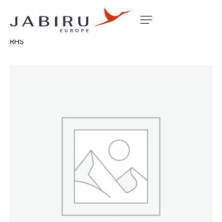
Accueil
Non classé
WING SPAR UL HOLLOW LONG
RHS