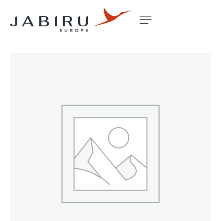
Accueil
Non classé
AL/TUBE (F/TANK FILLER) 40DX1