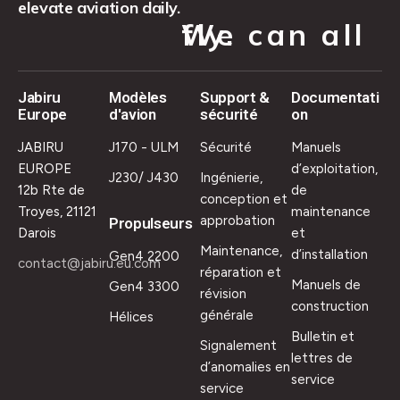
elevate aviation daily.
We can all fly.
Jabiru
Modèles
Support &
Documentati
Europe
d'avion
sécurité
on
JABIRU
J170 - ULM
Sécurité
Manuels
EUROPE
d’exploitation,
J230/ J430
Ingénierie,
12b Rte de
de
conception et
Troyes, 21121
maintenance
approbation
Propulseurs
Darois
et
Maintenance,
d’installation
Gen4 2200
contact@jabiru.eu.com
réparation et
Manuels de
Gen4 3300
révision
construction
générale
Hélices
Bulletin et
Signalement
lettres de
d’anomalies en
service
service