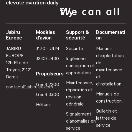
elevate aviation daily.
We can all fly.
Jabiru
Modèles
Support &
Documentati
Europe
d'avion
sécurité
on
JABIRU
J170 - ULM
Sécurité
Manuels
EUROPE
d’exploitation,
J230/ J430
Ingénierie,
12b Rte de
de
conception et
Troyes, 21121
maintenance
approbation
Propulseurs
Darois
et
Maintenance,
d’installation
Gen4 2200
contact@jabiru.eu.com
réparation et
Manuels de
Gen4 3300
révision
construction
générale
Hélices
Bulletin et
Signalement
lettres de
d’anomalies en
service
service