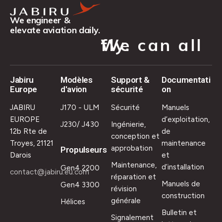
We engineer &
elevate aviation daily.
We can all fly.
Jabiru
Modèles
Support &
Documentati
Europe
d'avion
sécurité
on
JABIRU
J170 - ULM
Sécurité
Manuels
EUROPE
d’exploitation,
J230/ J430
Ingénierie,
12b Rte de
de
conception et
Troyes, 21121
maintenance
approbation
Propulseurs
Darois
et
Maintenance,
d’installation
Gen4 2200
contact@jabiru.eu.com
réparation et
Manuels de
Gen4 3300
révision
construction
générale
Hélices
Bulletin et
Signalement