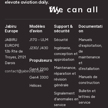
elevate aviation daily.
We can all fly.
Jabiru
Modèles
Support &
Documentati
Europe
d'avion
sécurité
on
JABIRU
J170 - ULM
Sécurité
Manuels
EUROPE
d’exploitation,
J230/ J430
Ingénierie,
12b Rte de
de
conception et
Troyes, 21121
maintenance
approbation
Propulseurs
Darois
et
Maintenance,
d’installation
Gen4 2200
contact@jabiru.eu.com
réparation et
Manuels de
Gen4 3300
révision
construction
générale
Hélices
Bulletin et
Signalement
lettres de
d’anomalies en
service
service