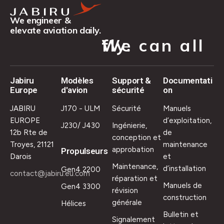
We engineer &
elevate aviation daily.
We can all fly.
Jabiru
Modèles
Support &
Documentati
Europe
d'avion
sécurité
on
JABIRU
J170 - ULM
Sécurité
Manuels
EUROPE
d’exploitation,
J230/ J430
Ingénierie,
12b Rte de
de
conception et
Troyes, 21121
maintenance
approbation
Propulseurs
Darois
et
Maintenance,
d’installation
Gen4 2200
contact@jabiru.eu.com
réparation et
Manuels de
Gen4 3300
révision
construction
générale
Hélices
Bulletin et
Signalement