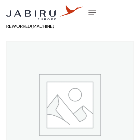
Accueil
Non classé
GUDGEON PIN
REWORKED(MACHINE)